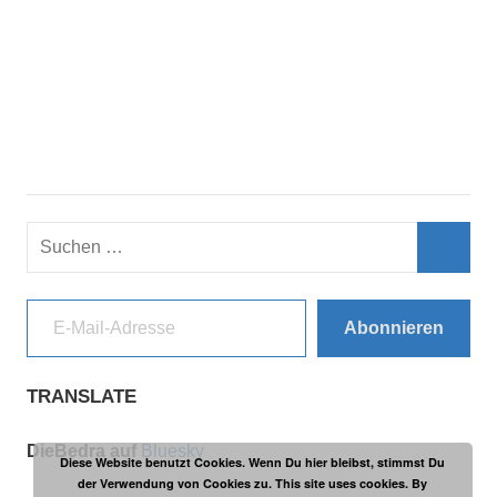
Suchen
nach:
Such
E-Mail-Adresse
Abonnieren
TRANSLATE
DieBedra auf
Bluesky
Diese Website benutzt Cookies. Wenn Du hier bleibst, stimmst Du
der Verwendung von Cookies zu. This site uses cookies. By