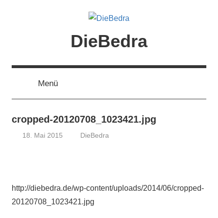
Zum
Inhalt
springen
DieBedra
Menü
cropped-20120708_1023421.jpg
18. Mai 2015
DieBedra
http://diebedra.de/wp-content/uploads/2014/06/cropped-
20120708_1023421.jpg