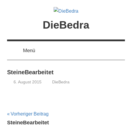
Zum
Inhalt
springen
DieBedra
Menü
SteineBearbeitet
6. August 2015
DieBedra
Beitragsnavigation
Vorheriger Beitrag
SteineBearbeitet