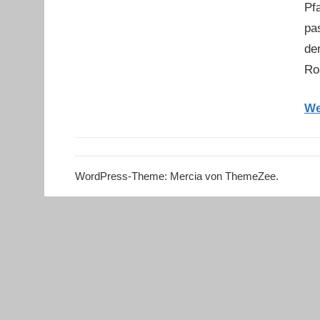
Pf
pa
de
Ro
We
WordPress-Theme: Mercia von ThemeZee.