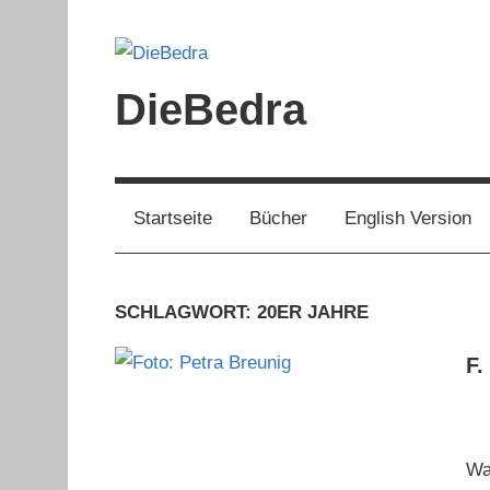
Zum
Inhalt
springen
DieBedra
Startseite
Bücher
English Version
SCHLAGWORT:
20ER JAHRE
F.
Wa