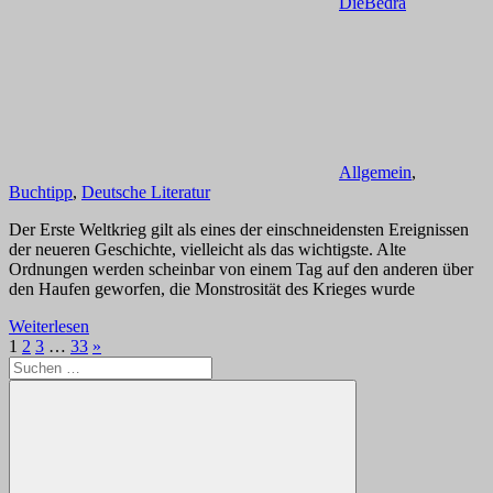
DieBedra
Allgemein
,
Buchtipp
,
Deutsche Literatur
Der Erste Weltkrieg gilt als eines der einschneidensten Ereignissen
der neueren Geschichte, vielleicht als das wichtigste. Alte
Ordnungen werden scheinbar von einem Tag auf den anderen über
den Haufen geworfen, die Monstrosität des Krieges wurde
Weiterlesen
Seitennummerierung
Nächste
1
2
3
…
33
»
Suchen
Beiträge
der
nach:
Beiträge