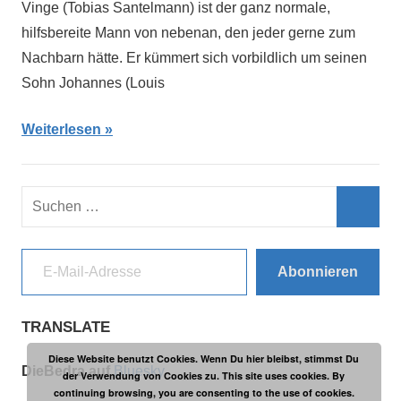
Vinge (Tobias Santelmann) ist der ganz normale,
hilfsbereite Mann von nebenan, den jeder gerne zum
Nachbarn hätte. Er kümmert sich vorbildlich um seinen
Sohn Johannes (Louis
Weiterlesen
Suchen
nach:
Such
E-Mail-Adresse
Abonnieren
TRANSLATE
Diese Website benutzt Cookies. Wenn Du hier bleibst, stimmst Du
DieBedra auf
Bluesky
der Verwendung von Cookies zu. This site uses cookies. By
continuing browsing, you are consenting to the use of cookies.