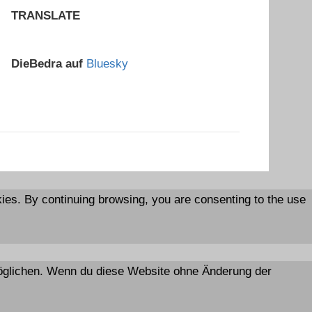
TRANSLATE
DieBedra auf
Bluesky
es. By continuing browsing, you are consenting to the use
rmöglichen. Wenn du diese Website ohne Änderung der