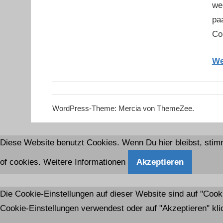
wen
pa
Co
We
WordPress-Theme: Mercia von ThemeZee.
Diese Website benutzt Cookies. Wenn Du hier bleibst, stim
of cookies.
Weitere Informationen
Akzeptieren
Die Cookie-Einstellungen auf dieser Website sind auf "Coo
Cookie-Einstellungen verwendest oder auf "Akzeptieren" klic