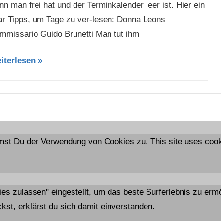
n man frei hat und der Terminkalender leer ist. Hier ein
ar Tipps, um Tage zu ver-lesen: Donna Leons
mmissario Guido Brunetti Man tut ihm
iterlesen
mst Du der Verwendung von Cookies zu. This site uses cooki
kies zulassen" eingestellt, um das beste Surferlebnis zu e
kst, erklärst du sich damit einverstanden.