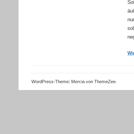
So
äu
nu
so
ne
We
WordPress-Theme: Mercia von ThemeZee.