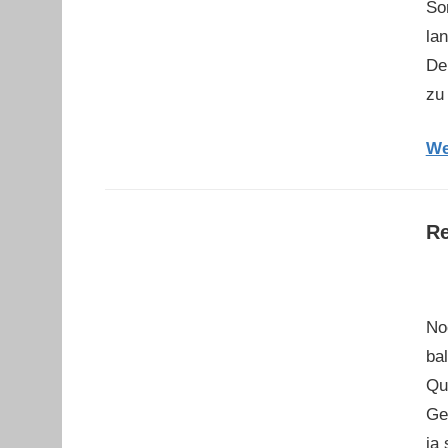
So
la
De
zu
We
Re
No
ba
Qu
Ge
ja