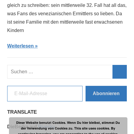
gleich zu schreiben: sein mittlerweile 32. Fall hat all das,
was Fans des venezianischen Ermittlers so lieben. Da
ist seine Familie mit den mittlerweile fast erwachsenen
Kindern
Weiterlesen
Suchen
nach:
Such
E-Mail-Adresse
Abonnieren
TRANSLATE
Diese Website benutzt Cookies. Wenn Du hier bleibst, stimmst Du
DieBedra auf
Bluesky
der Verwendung von Cookies zu. This site uses cookies. By
continuing browsing, you are consenting to the use of cookies.