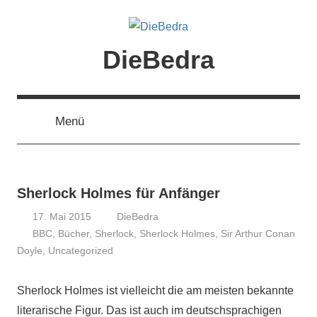
Zum
Inhalt
springen
DieBedra
Menü
Sherlock Holmes für Anfänger
17. Mai 2015
DieBedra
BBC
,
Bücher
,
Sherlock
,
Sherlock Holmes
,
Sir Arthur Conan
Doyle
,
Uncategorized
Sherlock Holmes ist vielleicht die am meisten bekannte
literarische Figur. Das ist auch im deutschsprachigen