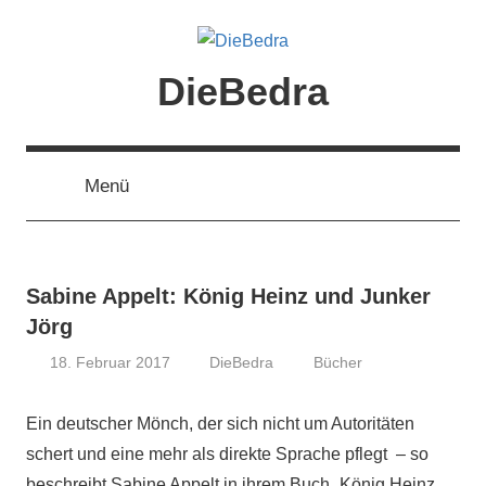
Zum
Inhalt
springen
DieBedra
Menü
Sabine Appelt: König Heinz und Junker
Jörg
18. Februar 2017
DieBedra
Bücher
Ein deutscher Mönch, der sich nicht um Autoritäten
schert und eine mehr als direkte Sprache pflegt – so
beschreibt Sabine Appelt in ihrem Buch „König Heinz