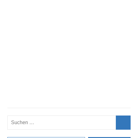
Suchen
nach:
Such
E-Mail-Adresse