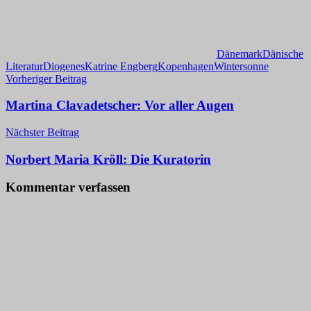
Dänemark
Dänische
Literatur
Diogenes
Katrine Engberg
Kopenhagen
Wintersonne
Beitragsnavigation
Vorheriger Beitrag
Martina Clavadetscher: Vor aller Augen
Nächster Beitrag
Norbert Maria Kröll: Die Kuratorin
Kommentar verfassen