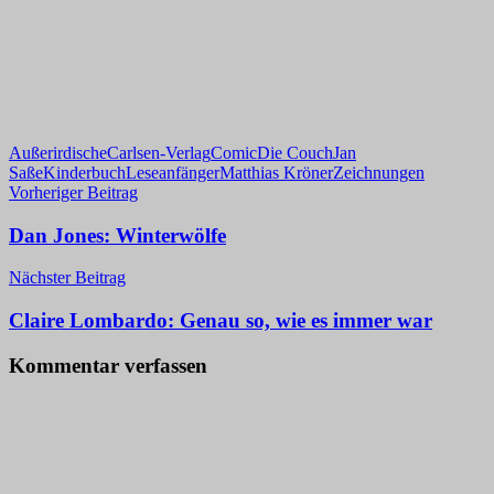
Außerirdische
Carlsen-Verlag
Comic
Die Couch
Jan
Saße
Kinderbuch
Leseanfänger
Matthias Kröner
Zeichnungen
Beitragsnavigation
Vorheriger Beitrag
Dan Jones: Winterwölfe
Nächster Beitrag
Claire Lombardo: Genau so, wie es immer war
Kommentar verfassen