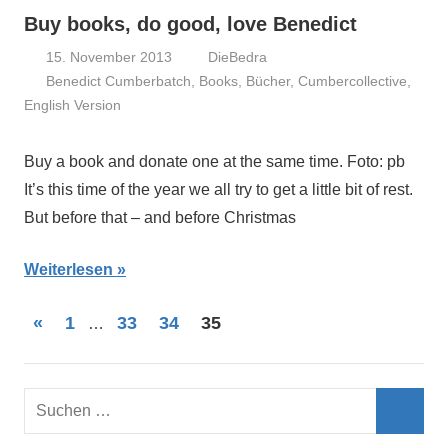
Buy books, do good, love Benedict
15. November 2013
DieBedra
Benedict Cumberbatch
,
Books
,
Bücher
,
Cumbercollective
,
English Version
Buy a book and donate one at the same time. Foto: pb
It’s this time of the year we all try to get a little bit of rest.
But before that – and before Christmas
Weiterlesen
Seitennummerierung
Vorherige
«
1
33
34
35
…
Beiträge
der
Beiträge
Suchen
nach:
Such