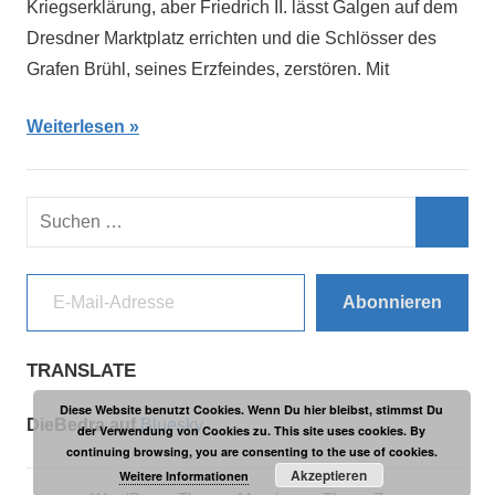
Kriegserklärung, aber Friedrich II. lässt Galgen auf dem
Dresdner Marktplatz errichten und die Schlösser des
Grafen Brühl, seines Erzfeindes, zerstören. Mit
Weiterlesen
Suchen
nach:
Such
E-Mail-Adresse
Abonnieren
TRANSLATE
Diese Website benutzt Cookies. Wenn Du hier bleibst, stimmst Du
DieBedra auf
Bluesky
der Verwendung von Cookies zu. This site uses cookies. By
continuing browsing, you are consenting to the use of cookies.
Akzeptieren
Weitere Informationen