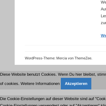
We
Au
Le
zum
We
WordPress-Theme: Mercia von ThemeZee.
Diese Website benutzt Cookies. Wenn Du hier bleibst, stim
of cookies.
Weitere Informationen
Akzeptieren
Die Cookie-Einstellungen auf dieser Website sind auf "Coo
Cookie-Einstellungen verwendest oder auf "Akzeptieren" klic