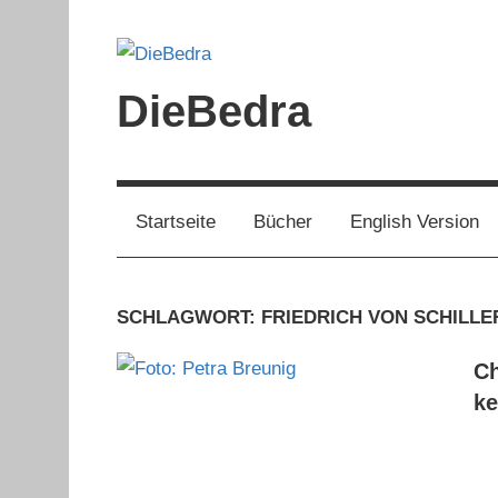
Zum
Inhalt
springen
DieBedra
Startseite
Bücher
English Version
SCHLAGWORT:
FRIEDRICH VON SCHILLE
Ch
ke