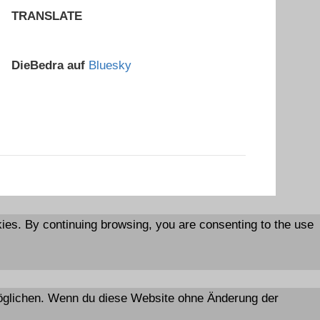
TRANSLATE
DieBedra auf
Bluesky
es. By continuing browsing, you are consenting to the use
rmöglichen. Wenn du diese Website ohne Änderung der