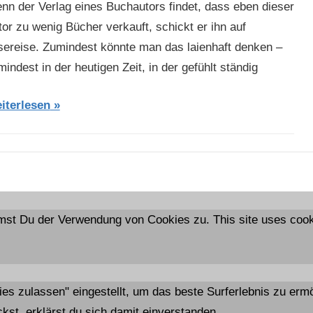
nn der Verlag eines Buchautors findet, dass eben dieser
tor zu wenig Bücher verkauft, schickt er ihn auf
sereise. Zumindest könnte man das laienhaft denken –
indest in der heutigen Zeit, in der gefühlt ständig
iterlesen
mst Du der Verwendung von Cookies zu. This site uses cooki
kies zulassen" eingestellt, um das beste Surferlebnis zu e
kst, erklärst du sich damit einverstanden.