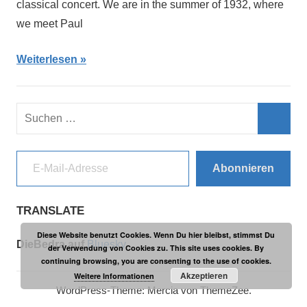
classical concert. We are in the summer of 1932, where
we meet Paul
Weiterlesen
Suchen
nach:
Such
E-Mail-Adresse
Abonnieren
TRANSLATE
Diese Website benutzt Cookies. Wenn Du hier bleibst, stimmst Du
DieBedra auf
Bluesky
der Verwendung von Cookies zu. This site uses cookies. By
continuing browsing, you are consenting to the use of cookies.
Akzeptieren
Weitere Informationen
WordPress-Theme: Mercia von ThemeZee.