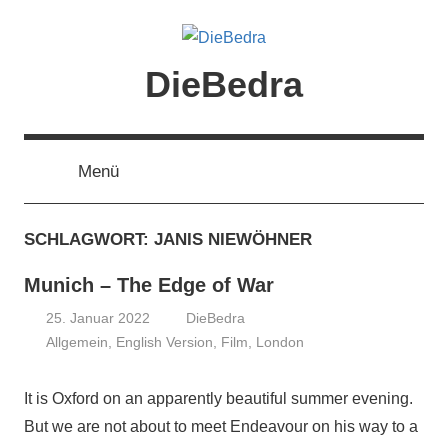
Zum
Inhalt
springen
DieBedra
Menü
SCHLAGWORT:
JANIS NIEWÖHNER
Munich – The Edge of War
25. Januar 2022
DieBedra
Allgemein
,
English Version
,
Film
,
London
It is Oxford on an apparently beautiful summer evening.
But we are not about to meet Endeavour on his way to a