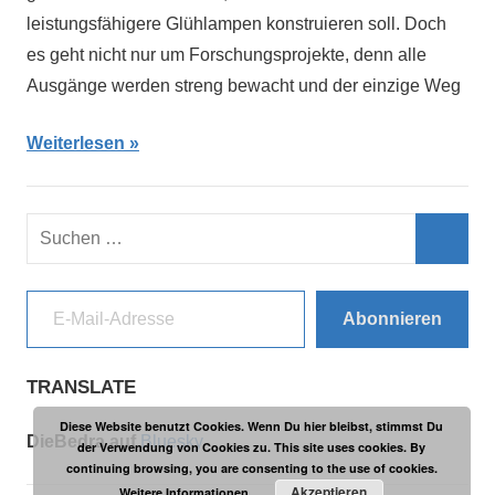
leistungsfähigere Glühlampen konstruieren soll. Doch
es geht nicht nur um Forschungsprojekte, denn alle
Ausgänge werden streng bewacht und der einzige Weg
Weiterlesen
Suchen
nach:
Such
E-Mail-Adresse
Abonnieren
TRANSLATE
Diese Website benutzt Cookies. Wenn Du hier bleibst, stimmst Du
DieBedra auf
Bluesky
der Verwendung von Cookies zu. This site uses cookies. By
continuing browsing, you are consenting to the use of cookies.
Akzeptieren
Weitere Informationen