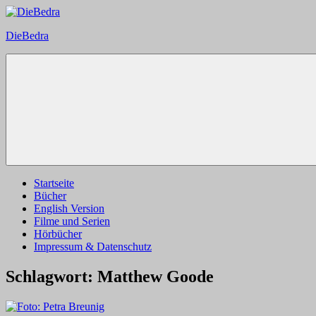
Zum
Inhalt
DieBedra
springen
Startseite
Bücher
English Version
Filme und Serien
Hörbücher
Impressum & Datenschutz
Schlagwort:
Matthew Goode