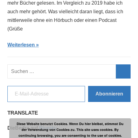
mehr Bücher gelesen. Im Vergleich zu 2019 habe ich
auch mehr gehört. Was vielleicht daran liegt, dass ich
mittlerweile ohne ein Hörbuch oder einen Podcast
(Grüße
Weiterlesen
Suchen
nach:
Such
E-Mail-Adresse
Abonnieren
TRANSLATE
Diese Website benutzt Cookies. Wenn Du hier bleibst, stimmst Du
DieBedra auf
Bluesky
der Verwendung von Cookies zu. This site uses cookies. By
continuing browsing, you are consenting to the use of cookies.