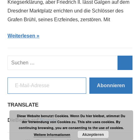
Kriegserklärung, aber Friedrich II. lässt Galgen auf dem
Dresdner Marktplatz errichten und die Schlösser des
Grafen Brühl, seines Erzfeindes, zerstören. Mit
Weiterlesen
Suchen
nach:
Such
E-Mail-Adresse
Abonnieren
TRANSLATE
Diese Website benutzt Cookies. Wenn Du hier bleibst, stimmst Du
DieBedra auf
Bluesky
der Verwendung von Cookies zu. This site uses cookies. By
continuing browsing, you are consenting to the use of cookies.
Akzeptieren
Weitere Informationen