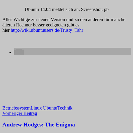
Ubuntu 14.04 meldet sich an. Screenshot: pb
Alles Wichtige zur neuen Version und zu den anderen für manche
älteren Rechner besser geeigneten gibt es
hier
http://wiki.ubuntuusers.de/Trusty_Tahr
Betriebssystem
Linux Ubuntu
Technik
Beitragsnavigation
Vorheriger Beitrag
Andrew Hodges: The Enigma