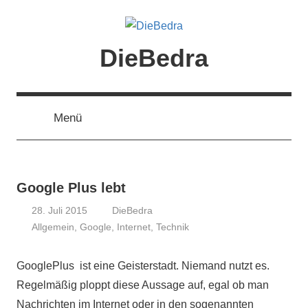
Zum
Inhalt
springen
DieBedra
Menü
Google Plus lebt
28. Juli 2015
DieBedra
Allgemein
,
Google
,
Internet
,
Technik
GooglePlus ist eine Geisterstadt. Niemand nutzt es.
Regelmäßig ploppt diese Aussage auf, egal ob man
Nachrichten im Internet oder in den sogenannten