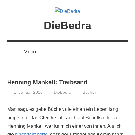
Zum
Inhalt
springen
DieBedra
Menü
Henning Mankell: Treibsand
1. Januar 2016
DieBedra
Bücher
Man sagt, es gebe Bücher, die einen ein Leben lang
begleiten. Das Gleiche trifft auch auf Schriftsteller zu.
Henning Mankell war für mich einer von ihnen. Als ich
die
Nachricht hörte
, dass der Erfinder des Kommissars