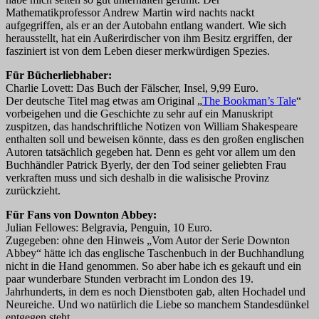
Mathematikprofessor Andrew Martin wird nachts nackt
aufgegriffen, als er an der Autobahn entlang wandert. Wie sich
herausstellt, hat ein Außerirdischer von ihm Besitz ergriffen, der
fasziniert ist von dem Leben dieser merkwürdigen Spezies.
Für Bücherliebhaber:
Charlie Lovett: Das Buch der Fälscher, Insel, 9,99 Euro.
Der deutsche Titel mag etwas am Original „
The Bookman’s Tale
“
vorbeigehen und die Geschichte zu sehr auf ein Manuskript
zuspitzen, das handschriftliche Notizen von William Shakespeare
enthalten soll und beweisen könnte, dass es den großen englischen
Autoren tatsächlich gegeben hat. Denn es geht vor allem um den
Buchhändler Patrick Byerly, der den Tod seiner geliebten Frau
verkraften muss und sich deshalb in die walisische Provinz
zurückzieht.
Für Fans von Downton Abbey:
Julian Fellowes: Belgravia, Penguin, 10 Euro.
Zugegeben: ohne den Hinweis „Vom Autor der Serie Downton
Abbey“ hätte ich das englische Taschenbuch in der Buchhandlung
nicht in die Hand genommen. So aber habe ich es gekauft und ein
paar wunderbare Stunden verbracht im London des 19.
Jahrhunderts, in dem es noch Dienstboten gab, alten Hochadel und
Neureiche. Und wo natürlich die Liebe so manchem Standesdünkel
entgegen steht.