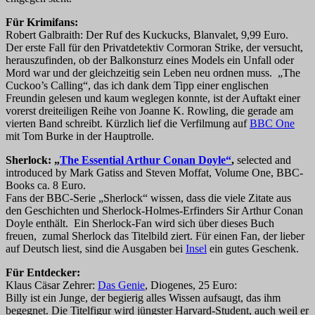
Für Krimifans:
Robert Galbraith: Der Ruf des Kuckucks, Blanvalet, 9,99 Euro.
Der erste Fall für den Privatdetektiv Cormoran Strike, der versucht,
herauszufinden, ob der Balkonsturz eines Models ein Unfall oder
Mord war und der gleichzeitig sein Leben neu ordnen muss. „The
Cuckoo’s Calling“, das ich dank dem Tipp einer englischen
Freundin gelesen und kaum weglegen konnte, ist der Auftakt einer
vorerst dreiteiligen Reihe von Joanne K. Rowling, die gerade am
vierten Band schreibt. Kürzlich lief die Verfilmung auf
BBC One
mit Tom Burke in der Hauptrolle.
Sherlock: „
The Essential Arthur Conan Doyle“
,
selected and
introduced by Mark Gatiss and Steven Moffat, Volume One, BBC-
Books ca. 8 Euro.
Fans der BBC-Serie „Sherlock“ wissen, dass die viele Zitate aus
den Geschichten und Sherlock-Holmes-Erfinders Sir Arthur Conan
Doyle enthält. Ein Sherlock-Fan wird sich über dieses Buch
freuen, zumal Sherlock das Titelbild ziert. Für einen Fan, der lieber
auf Deutsch liest, sind die Ausgaben bei
Insel
ein gutes Geschenk.
Für Entdecker:
Klaus Cäsar Zehrer:
Das Genie
, Diogenes, 25 Euro:
Billy ist ein Junge, der begierig alles Wissen aufsaugt, das ihm
begegnet. Die Titelfigur wird jüngster Harvard-Student, auch weil er