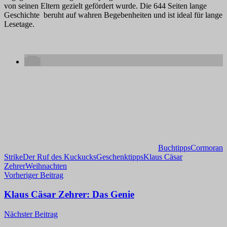
von seinen Eltern gezielt gefördert wurde. Die 644 Seiten lange
Geschichte beruht auf wahren Begebenheiten und ist ideal für lange
Lesetage.
Buchtipps
Cormoran
Strike
Der Ruf des Kuckucks
Geschenktipps
Klaus Cäsar
Zehrer
Weihnachten
Beitragsnavigation
Vorheriger Beitrag
Klaus Cäsar Zehrer: Das Genie
Nächster Beitrag