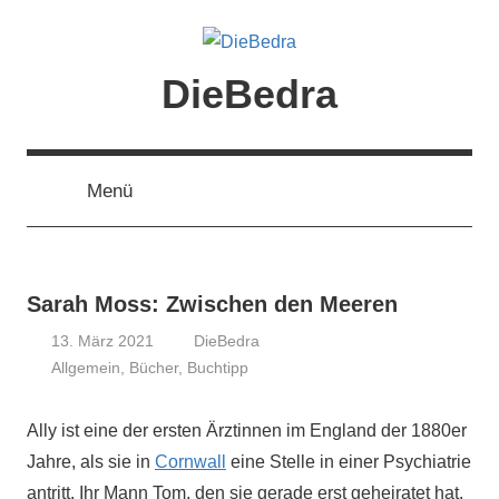
Zum
Inhalt
springen
DieBedra
Menü
Sarah Moss: Zwischen den Meeren
13. März 2021
DieBedra
Allgemein
,
Bücher
,
Buchtipp
Ally ist eine der ersten Ärztinnen im England der 1880er
Jahre, als sie in
Cornwall
eine Stelle in einer Psychiatrie
antritt. Ihr Mann Tom, den sie gerade erst geheiratet hat,