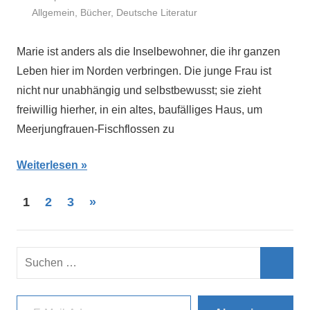
Allgemein
,
Bücher
,
Deutsche Literatur
Marie ist anders als die Inselbewohner, die ihr ganzen
Leben hier im Norden verbringen. Die junge Frau ist
nicht nur unabhängig und selbstbewusst; sie zieht
freiwillig hierher, in ein altes, baufälliges Haus, um
Meerjungfrauen-Fischflossen zu
Weiterlesen
Seitennummerierung
Nächste
1
2
3
»
Beiträge
der
Beiträge
Suchen
nach:
Such
E-Mail-Adresse