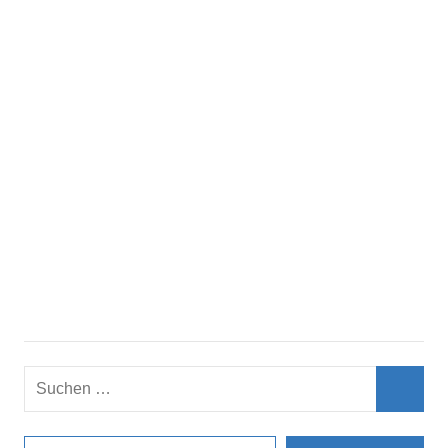
Suchen
nach:
Such
E-Mail-Adresse