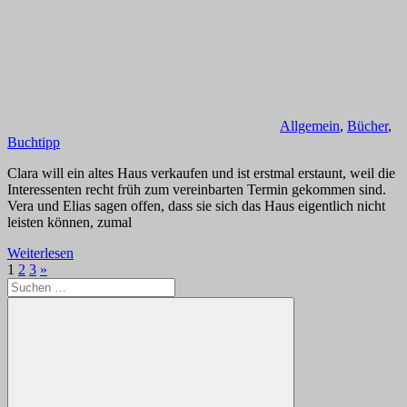
Allgemein
,
Bücher
,
Buchtipp
Clara will ein altes Haus verkaufen und ist erstmal erstaunt, weil die
Interessenten recht früh zum vereinbarten Termin gekommen sind.
Vera und Elias sagen offen, dass sie sich das Haus eigentlich nicht
leisten können, zumal
Weiterlesen
Seitennummerierung
Nächste
1
2
3
»
Suchen
Beiträge
der
nach:
Beiträge