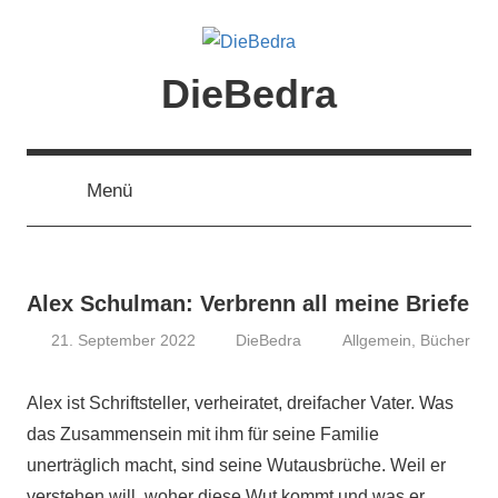
Zum
Inhalt
springen
DieBedra
Menü
Alex Schulman: Verbrenn all meine Briefe
21. September 2022
DieBedra
Allgemein
,
Bücher
Alex ist Schriftsteller, verheiratet, dreifacher Vater. Was
das Zusammensein mit ihm für seine Familie
unerträglich macht, sind seine Wutausbrüche. Weil er
verstehen will, woher diese Wut kommt und was er