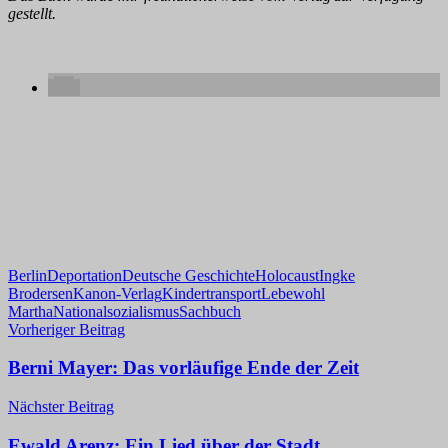
gestellt.
Berlin
Deportation
Deutsche Geschichte
Holocaust
Ingke
Brodersen
Kanon-Verlag
Kindertransport
Lebewohl
Martha
Nationalsozialismus
Sachbuch
Beitragsnavigation
Vorheriger Beitrag
Berni Mayer: Das vorläufige Ende der Zeit
Nächster Beitrag
Ewald Arenz: Ein Lied über der Stadt