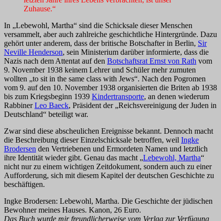
Zuhause.“
In „Lebewohl, Martha“ sind die Schicksale dieser Menschen
versammelt, aber auch zahlreiche geschichtliche Hintergründe. Dazu
gehört unter anderem, dass der britische Botschafter in Berlin,
Sir
Neville Henderson
, sein Ministerium darüber informierte, dass die
Nazis nach dem Attentat auf den
Botschaftsrat Ernst von Rath
vom
9. November 1938 keinem Lehrer und Schüler mehr zumuten
wollten „to sit in the same class with Jews“. Nach den Pogromen
vom 9. auf den 10. November 1938 organisierten die Briten ab 1938
bis zum Kriegsbeginn 1939
Kindertransporte
, an denen wiederum
Rabbiner
Leo Baeck
, Präsident der „Reichsvereinigung der Juden in
Deutschland“ beteiligt war.
Zwar sind diese abscheulichen Ereignisse bekannt. Dennoch macht
die Beschreibung dieser Einzelschicksale betroffen, weil
Ingke
Brodersen
den Vertriebenen und Ermordeten Namen und letztlich
ihre Identität wieder gibt. Genau das macht „
Lebewohl, Martha
“
nicht nur zu einem wichtigen Zeitdokument, sondern auch zu einer
Aufforderung, sich mit diesem Kapitel der deutschen Geschichte zu
beschäftigen.
Ingke Brodersen: Lebewohl, Martha. Die Geschichte der jüdischen
Bewohner meines Hauses. Kanon, 26 Euro.
Das Buch wurde mir freundlicherweise vom Verlag zur Verfügung