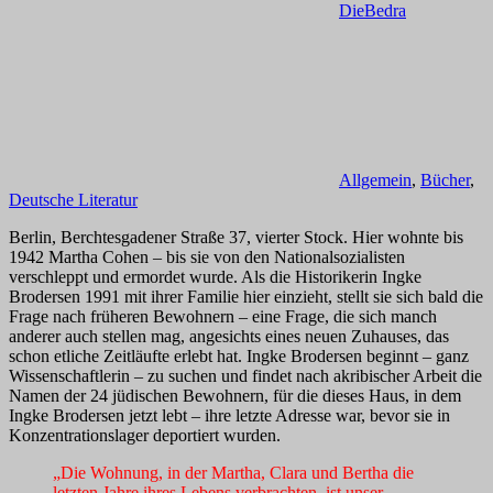
DieBedra
Allgemein
,
Bücher
,
Deutsche Literatur
Berlin, Berchtesgadener Straße 37, vierter Stock. Hier wohnte bis
1942 Martha Cohen – bis sie von den Nationalsozialisten
verschleppt und ermordet wurde. Als die Historikerin Ingke
Brodersen 1991 mit ihrer Familie hier einzieht, stellt sie sich bald die
Frage nach früheren Bewohnern – eine Frage, die sich manch
anderer auch stellen mag, angesichts eines neuen Zuhauses, das
schon etliche Zeitläufte erlebt hat. Ingke Brodersen beginnt – ganz
Wissenschaftlerin – zu suchen und findet nach akribischer Arbeit die
Namen der 24 jüdischen Bewohnern, für die dieses Haus, in dem
Ingke Brodersen jetzt lebt – ihre letzte Adresse war, bevor sie in
Konzentrationslager deportiert wurden.
„Die Wohnung, in der Martha, Clara und Bertha die
letzten Jahre ihres Lebens verbrachten, ist unser