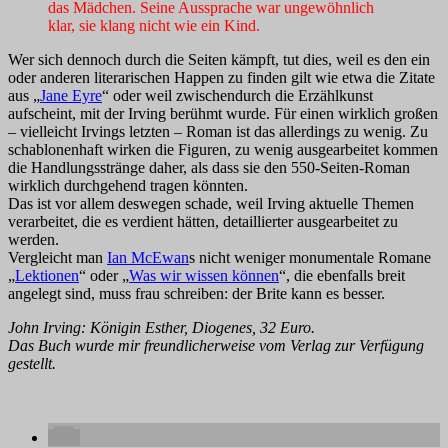
das Mädchen. Seine Aussprache war ungewöhnlich
klar, sie klang nicht wie ein Kind.
Wer sich dennoch durch die Seiten kämpft, tut dies, weil es den ein
oder anderen literarischen Happen zu finden gilt wie etwa die Zitate
aus „
Jane Eyre
“ oder weil zwischendurch die Erzählkunst
aufscheint, mit der Irving berühmt wurde. Für einen wirklich großen
– vielleicht Irvings letzten – Roman ist das allerdings zu wenig. Zu
schablonenhaft wirken die Figuren, zu wenig ausgearbeitet kommen
die Handlungsstränge daher, als dass sie den 550-Seiten-Roman
wirklich durchgehend tragen könnten.
Das ist vor allem deswegen schade, weil Irving aktuelle Themen
verarbeitet, die es verdient hätten, detaillierter ausgearbeitet zu
werden.
Vergleicht man
Ian McEwan
s nicht weniger monumentale Romane
„
Lektionen
“ oder „
Was wir wissen können
“, die ebenfalls breit
angelegt sind, muss frau schreiben: der Brite kann es besser.
John Irving: Königin Esther, Diogenes, 32 Euro.
Das Buch wurde mir freundlicherweise vom Verlag zur Verfügung
gestellt.