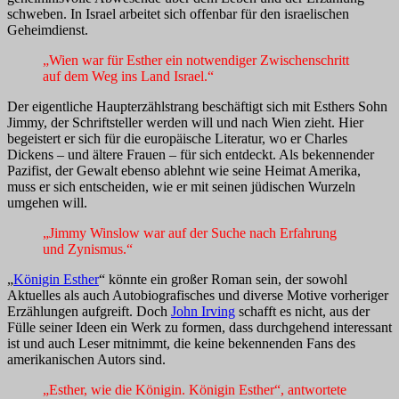
schweben. In Israel arbeitet sich offenbar für den israelischen
Geheimdienst.
„Wien war für Esther ein notwendiger Zwischenschritt
auf dem Weg ins Land Israel.“
Der eigentliche Haupterzählstrang beschäftigt sich mit Esthers Sohn
Jimmy, der Schriftsteller werden will und nach Wien zieht. Hier
begeistert er sich für die europäische Literatur, wo er Charles
Dickens – und ältere Frauen – für sich entdeckt. Als bekennender
Pazifist, der Gewalt ebenso ablehnt wie seine Heimat Amerika,
muss er sich entscheiden, wie er mit seinen jüdischen Wurzeln
umgehen will.
„Jimmy Winslow war auf der Suche nach Erfahrung
und Zynismus.“
„
Königin Esther
“ könnte ein großer Roman sein, der sowohl
Aktuelles als auch Autobiografisches und diverse Motive vorheriger
Erzählungen aufgreift. Doch
John Irving
schafft es nicht, aus der
Fülle seiner Ideen ein Werk zu formen, dass durchgehend interessant
ist und auch Leser mitnimmt, die keine bekennenden Fans des
amerikanischen Autors sind.
„Esther, wie die Königin. Königin Esther“, antwortete