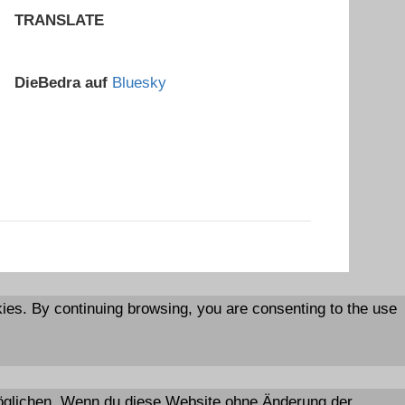
TRANSLATE
DieBedra auf
Bluesky
es. By continuing browsing, you are consenting to the use
rmöglichen. Wenn du diese Website ohne Änderung der