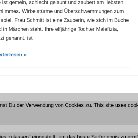
e ist gemein, schlecht gelaunt und zaubert am liebsten
hlimmes. Wirbelstürme und Überschwemmungen zum
ispiel. Frau Schmitt ist eine Zauberin, wie sich im Buche
 in Märchen steht. Ihre elfjährige Tochter Malefizia,
zi genannt, ist
iterlesen
mst Du der Verwendung von Cookies zu. This site uses cooki
kies zulassen" eingestellt, um das beste Surferlebnis zu e