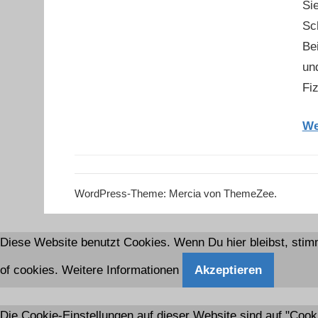
Si
Sc
Be
und
Fiz
We
WordPress-Theme: Mercia von ThemeZee.
Diese Website benutzt Cookies. Wenn Du hier bleibst, stim
of cookies.
Weitere Informationen
Akzeptieren
Die Cookie-Einstellungen auf dieser Website sind auf "Coo