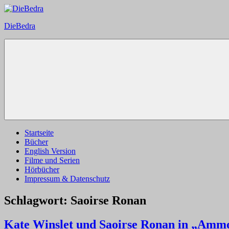
Zum
Inhalt
DieBedra
springen
Startseite
Bücher
English Version
Filme und Serien
Hörbücher
Impressum & Datenschutz
Schlagwort:
Saoirse Ronan
Kate Winslet und Saoirse Ronan in „Amm