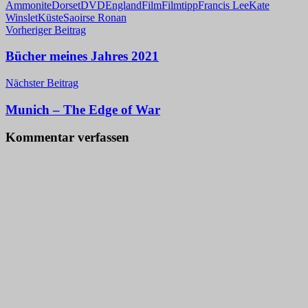
Ammonite
Dorset
DVD
England
Film
Filmtipp
Francis Lee
Kate
Winslet
Küste
Saoirse Ronan
Beitragsnavigation
Vorheriger Beitrag
Bücher meines Jahres 2021
Nächster Beitrag
Munich – The Edge of War
Kommentar verfassen