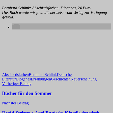
Bernhard Schlink: Abschiedsfarben. Diogenes, 24 Euro.
Das Buch wurde mir freundlicherweise vom Verlag zur Verfügung
gestellt.
Abschiedsfarben
Bernhard Schlink
Deutsche
Literatur
Diogenes
Erzählungen
Geschichten
Neuerscheinung
Beitragsnavigation
Vorheriger Beitrag
Bücher für den Sommer
Nächster Beitrag
Devid Striesow, Axel Ranisch: Klassik drastisch