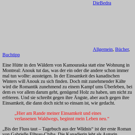
DieBedra
Allgemein
,
Bücher
,
Buchtipp
Eine Hütte in den Wäldern von Kamouraska statt eine Wohnung in
Montreal: Anouk tut das, was der ein oder die andere schon immer
mal tun wollte: aussteigen. In der Einsamkeit des kanadischen
Winters will Anouk zu sich finden. Doch mit zunehmender Kälte
wird die Romantik zunehmend zu einem Kampf ums Überleben, bei
dem es vor allem darum geht, genügend Holz zu haben, um nicht zu
erfrieren. Und sie schreibt gegen ihre Ängste, aber auch gegen ihre
Einsamkeit, die dann doch nicht so einsam ist, wie gedacht.
„Hier am Rande meiner Einsamkeit und eines
verlassenen Waldwegs, beginnt mein Leben neu.“
„Bis der Fluss taut – Tagebuch aus der Wildnis“ ist der erste Roman
von Gabrielle Filteau-Chiba. Die Kanadierin lebt als Autorin,