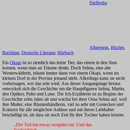
DieBedra
Allgemein
,
Bücher
,
Buchtipp
,
Deutsche Literatur
,
Hörbuch
Ein
Okapi
ist so ziemlich das letzte Tier, das einem in den Sinn
kommt, wenn man an Träume denkt. Doch Selma, eine alte
Westerwälderin, träumt immer dann von einem Okapi, wenn im
kleinen Dorf in der Provinz jemand stirbt. Allerdings kann sie nicht
vorhersagen, wer das sein wird. Aus dieser Ausgangslage heraus
entwickelt sich die Geschichte um die Hauptfiguren Selma, Martin,
den Optiker, Palm und Luise. Die Ich-Erzählerin ist zu Beginn der
Geschichte zehn Jahre alt und wächst bei ihrer Oma Selma auf, weil
ihre Mutter, eine Blumenhändlerin, viel zu sehr mit Gestecken und
Kränzen für alle möglichen Anlässe und mit ihrem Liebhaber
beschäftigt ist, als dass sie noch Zeit für ihre Tochter haben könnte.
„Der Tod trat etwas verspätet ein. Und das
buchstäblich.