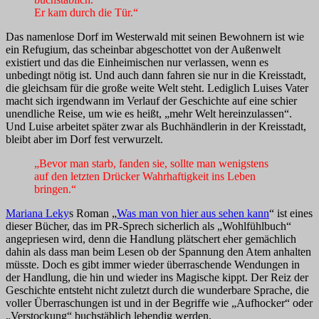
Er kam durch die Tür.“
Das namenlose Dorf im Westerwald mit seinen Bewohnern ist wie
ein Refugium, das scheinbar abgeschottet von der Außenwelt
existiert und das die Einheimischen nur verlassen, wenn es
unbedingt nötig ist. Und auch dann fahren sie nur in die Kreisstadt,
die gleichsam für die große weite Welt steht. Lediglich Luises Vater
macht sich irgendwann im Verlauf der Geschichte auf eine schier
unendliche Reise, um wie es heißt, „mehr Welt hereinzulassen“.
Und Luise arbeitet später zwar als Buchhändlerin in der Kreisstadt,
bleibt aber im Dorf fest verwurzelt.
„Bevor man starb, fanden sie, sollte man wenigstens
auf den letzten Drücker Wahrhaftigkeit ins Leben
bringen.“
Mariana Leky
s Roman „
Was man von hier aus sehen kann
“ ist eines
dieser Bücher, das im PR-Sprech sicherlich als „Wohlfühlbuch“
angepriesen wird, denn die Handlung plätschert eher gemächlich
dahin als dass man beim Lesen ob der Spannung den Atem anhalten
müsste. Doch es gibt immer wieder überraschende Wendungen in
der Handlung, die hin und wieder ins Magische kippt. Der Reiz der
Geschichte entsteht nicht zuletzt durch die wunderbare Sprache, die
voller Überraschungen ist und in der Begriffe wie „Aufhocker“ oder
„Verstockung“ buchstäblich lebendig werden.