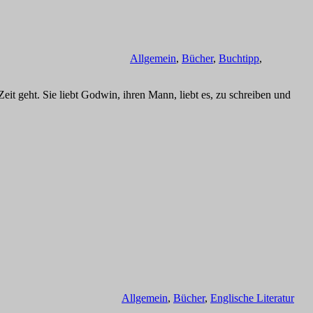
Allgemein
,
Bücher
,
Buchtipp
,
t geht. Sie liebt Godwin, ihren Mann, liebt es, zu schreiben und
Allgemein
,
Bücher
,
Englische Literatur