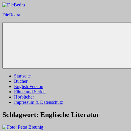
Zum
Inhalt
DieBedra
springen
Startseite
Bücher
English Version
Filme und Serien
Hörbücher
Impressum & Datenschutz
Schlagwort:
Englische Literatur