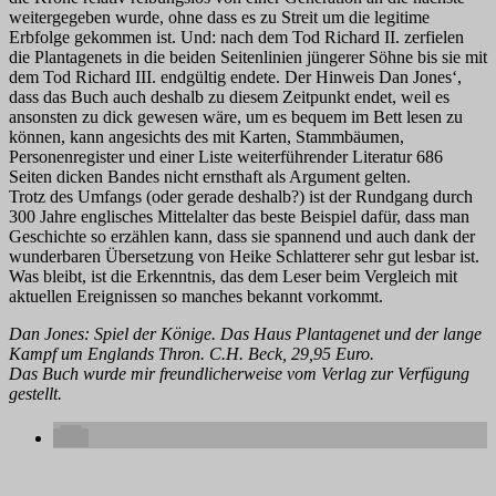
weitergegeben wurde, ohne dass es zu Streit um die legitime
Erbfolge gekommen ist. Und: nach dem Tod Richard II. zerfielen
die Plantagenets in die beiden Seitenlinien jüngerer Söhne bis sie mit
dem Tod Richard III. endgültig endete. Der Hinweis Dan Jones‘,
dass das Buch auch deshalb zu diesem Zeitpunkt endet, weil es
ansonsten zu dick gewesen wäre, um es bequem im Bett lesen zu
können, kann angesichts des mit Karten, Stammbäumen,
Personenregister und einer Liste weiterführender Literatur 686
Seiten dicken Bandes nicht ernsthaft als Argument gelten.
Trotz des Umfangs (oder gerade deshalb?) ist der Rundgang durch
300 Jahre englisches Mittelalter das beste Beispiel dafür, dass man
Geschichte so erzählen kann, dass sie spannend und auch dank der
wunderbaren Übersetzung von Heike Schlatterer sehr gut lesbar ist.
Was bleibt, ist die Erkenntnis, das dem Leser beim Vergleich mit
aktuellen Ereignissen so manches bekannt vorkommt.
Dan Jones: Spiel der Könige. Das Haus Plantagenet und der lange
Kampf um Englands Thron. C.H. Beck, 29,95 Euro.
Das Buch wurde mir freundlicherweise vom Verlag zur Verfügung
gestellt.