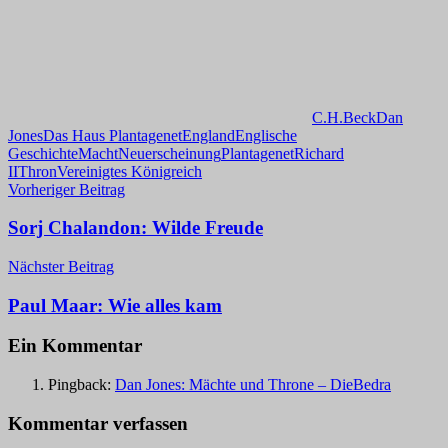
C.H.Beck
Dan
Jones
Das Haus Plantagenet
England
Englische
Geschichte
Macht
Neuerscheinung
Plantagenet
Richard
II
Thron
Vereinigtes Königreich
Beitragsnavigation
Vorheriger Beitrag
Sorj Chalandon: Wilde Freude
Nächster Beitrag
Paul Maar: Wie alles kam
Ein Kommentar
Pingback:
Dan Jones: Mächte und Throne – DieBedra
Kommentar verfassen