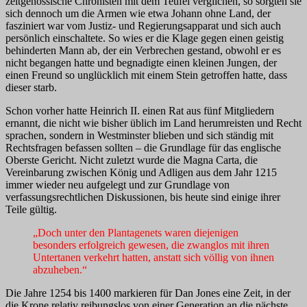
zeitgenössische Chronisten mit dem Teufel verglichen, so sorgten sie
sich dennoch um die Armen wie etwa Johann ohne Land, der
fasziniert war vom Justiz- und Regierungsapparat und sich auch
persönlich einschaltete. So wies er die Klage gegen einen geistig
behinderten Mann ab, der ein Verbrechen gestand, obwohl er es
nicht begangen hatte und begnadigte einen kleinen Jungen, der
einen Freund so unglücklich mit einem Stein getroffen hatte, dass
dieser starb.
Schon vorher hatte Heinrich II. einen Rat aus fünf Mitgliedern
ernannt, die nicht wie bisher üblich im Land herumreisten und Recht
sprachen, sondern in Westminster blieben und sich ständig mit
Rechtsfragen befassen sollten – die Grundlage für das englische
Oberste Gericht. Nicht zuletzt wurde die Magna Carta, die
Vereinbarung zwischen König und Adligen aus dem Jahr 1215
immer wieder neu aufgelegt und zur Grundlage von
verfassungsrechtlichen Diskussionen, bis heute sind einige ihrer
Teile gültig.
„Doch unter den Plantagenets waren diejenigen
besonders erfolgreich gewesen, die zwanglos mit ihren
Untertanen verkehrt hatten, anstatt sich völlig von ihnen
abzuheben.“
Die Jahre 1254 bis 1400 markieren für Dan Jones eine Zeit, in der
die Krone relativ reibungslos von einer Generation an die nächste