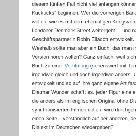
diesem fünften Fall nicht viel anfangen könne
Kuckucks“ beginnen. Wer die vorherigen Bänd
wollen, wie es mit dem ehemaligen Kriegsvete
Londoner Denmark Street weitergeht – und na
Geschäftspartnerin Robin Ellacott entwickelt.
Weshalb sollte man aber ein Buch, das man im
Version hören wollen? Ganz einfach: weil si
Buch zu einer
Verfilmung
(sehenswert mit Tom 
irgendwie gleich und doch irgendwie anders. 
entwickelt und so auf ihre ganz eigene Art fasz
Dietmar Wunder schafft es, jeder Figur eine
die anders als im englischen Original ohne D
synchronisierten Filmen üblich, wird durchg
einen Seite – verständlich auf der anderen, d
Dialekt im Deutschen wiedergeben?