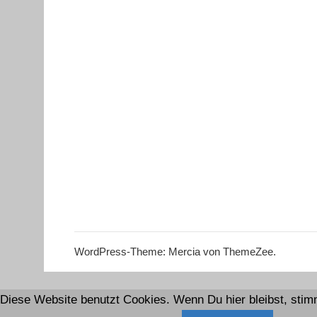
WordPress-Theme: Mercia von ThemeZee.
Diese Website benutzt Cookies. Wenn Du hier bleibst, stim