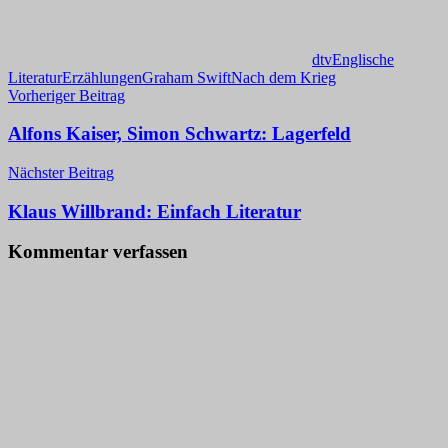
dtv
Englische
Literatur
Erzählungen
Graham Swift
Nach dem Krieg
Beitragsnavigation
Vorheriger Beitrag
Alfons Kaiser, Simon Schwartz: Lagerfeld
Nächster Beitrag
Klaus Willbrand: Einfach Literatur
Kommentar verfassen