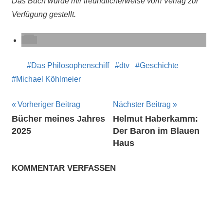
Das Buch wurde mir freundlicherweise vom Verlag zur
Verfügung gestellt.
Das Philosophenschiff
dtv
Geschichte
Michael Köhlmeier
Beitragsnavigation
Vorheriger Beitrag
Nächster Beitrag
Bücher meines Jahres
Helmut Haberkamm:
2025
Der Baron im Blauen
Haus
KOMMENTAR VERFASSEN