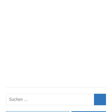
Suchen
nach:
Such
E-Mail-Adresse