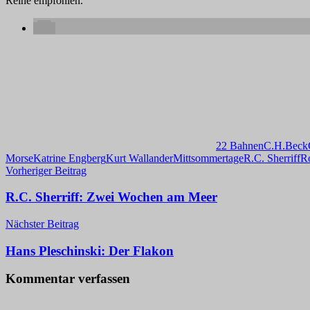
Reihe empfohlen.
22 Bahnen
C.H.Beck
Morse
Katrine Engberg
Kurt Wallander
Mittsommertage
R.C. Sherriff
Ro
Beitragsnavigation
Vorheriger Beitrag
R.C. Sherriff: Zwei Wochen am Meer
Nächster Beitrag
Hans Pleschinski: Der Flakon
Kommentar verfassen