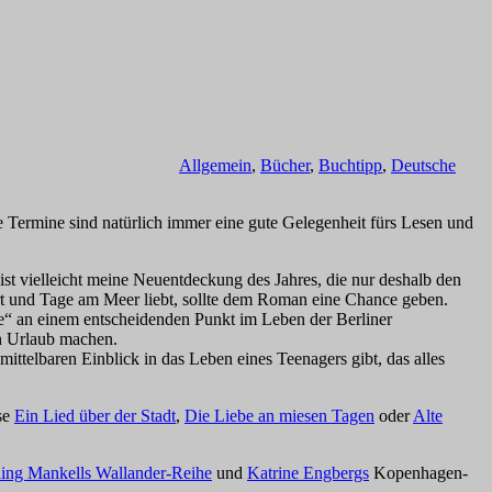
Allgemein
,
Bücher
,
Buchtipp
,
Deutsche
e Termine sind natürlich immer eine gute Gelegenheit fürs Lesen und
ist vielleicht meine Neuentdeckung des Jahres, die nur deshalb den
art und Tage am Meer liebt, sollte dem Roman eine Chance geben.
“ an einem entscheidenden Punkt im Leben der Berliner
en Urlaub machen.
mittelbaren Einblick in das Leben eines Teenagers gibt, das alles
se
Ein Lied über der Stadt
,
Die Liebe an miesen Tagen
oder
Alte
ing Mankells Wallander-Reihe
und
Katrine Engbergs
Kopenhagen-