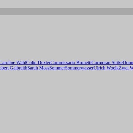
Caroline Wahl
Colin Dexter
Commissario Brunetti
Cormoran Strike
Donn
bert Galbraith
Sarah Moss
Sommer
Sommerwasser
Ulrich Woelk
Zwei W