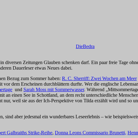
DieBedra
n in diversen Zeitungen Glauben schenken darf. Ein paar freie Tage ohn
 anderen Dauerleser etwas Neues dabei.
 einen Bezug zum Sommer haben:
R. C. Sherriff: Zwei Wochen am Meer
it vor dem Erscheinen durchblättern durfte. Wer die englische Lebens
ertage
und
Sarah Moss mit Sommerwasser
. Während „Mittsommertage
it an einen See in Schottland, an dem recht unterschiedliche Mensch
t nur, weil sie aus der Ich-Perspektive von Tilda erzählt wird und so un
 sind aber jedesmal ein wunderbares Leseerlebnis – wie beispielswei
ert Galbraiths Strike-Reihe
,
Donna Leons Commissario Brunetti,
Henn