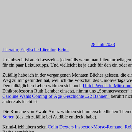
28. Juli 2023
Literatur
,
Englische Literatur
,
Krimi
Urlaubszeit ist auch Lesezeit – jedenfalls wenn man Literaturbeilage
für ein paar Lektüretipps. Und vielleicht ist ja auch für den ein oder
Zufällig habe ich in der vergangenen Monaten Bücher gelesen, die
Weg zu mir gefunden hat, weil ich die Vorschau des Unionverlags we
Dem alltäglichen Leben widmen sich auch
Ulrich Woelk in Mittsomm
Ethikprofessorin Ruth Lember einsetzt, nimmt uns „Sommerwasser“ m
Caroline Wahls Coming-of-Age-Geschichte „22 Bahnen“
berührt nich
andere als leicht ist.
Die Romane von Ewald Arenz widmen sich unterschiedlichen Themen,
Sorten
(das ich zufällig bei Audible entdeckt habe).
Krimi-Liebhabern seien
Colin Dexters Inspector-Morse-Romane
,
Rob