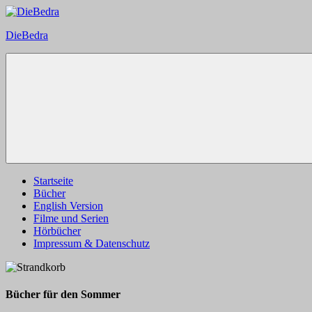
Zum
Inhalt
DieBedra
springen
Startseite
Bücher
English Version
Filme und Serien
Hörbücher
Impressum & Datenschutz
Bücher für den Sommer