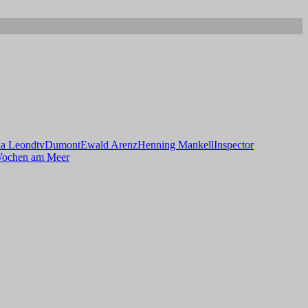
a Leon
dtv
Dumont
Ewald Arenz
Henning Mankell
Inspector
ochen am Meer