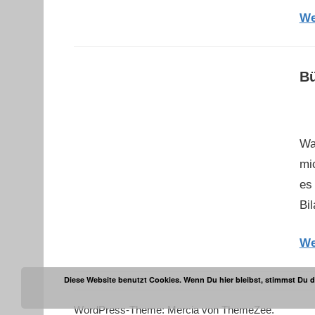
We
Bü
Wa
mi
es
Bi
We
Diese Website benutzt Cookies. Wenn Du hier bleibst, stimmst Du d
WordPress-Theme: Mercia von ThemeZee.