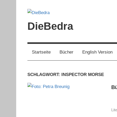
Zum
Inhalt
springen
DieBedra
Startseite
Bücher
English Version
SCHLAGWORT:
INSPECTOR MORSE
Bü
Lit