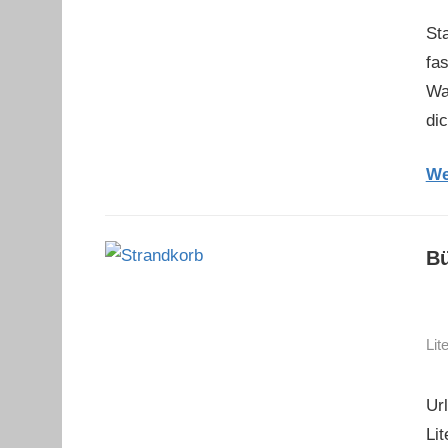
St
fa
Wa
di
We
Bü
Lit
Ur
Li