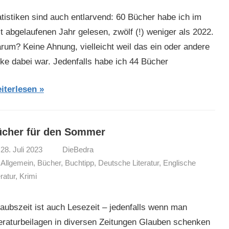
atistiken sind auch entlarvend: 60 Bücher habe ich im
st abgelaufenen Jahr gelesen, zwölf (!) weniger als 2022.
rum? Keine Ahnung, vielleicht weil das ein oder andere
cke dabei war. Jedenfalls habe ich 44 Bücher
iterlesen
cher für den Sommer
28. Juli 2023
DieBedra
Allgemein
,
Bücher
,
Buchtipp
,
Deutsche Literatur
,
Englische
eratur
,
Krimi
laubszeit ist auch Lesezeit – jedenfalls wenn man
teraturbeilagen in diversen Zeitungen Glauben schenken