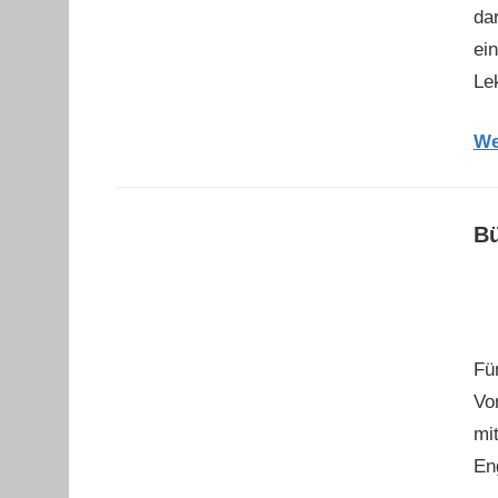
da
ei
Le
We
Bü
Fü
Vo
mi
En