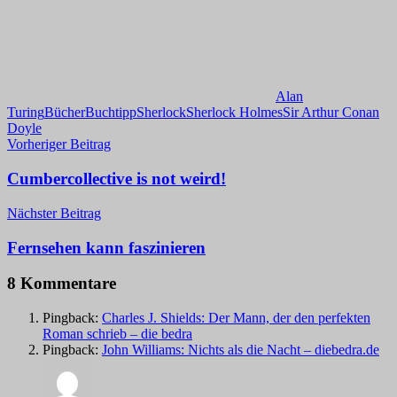
Alan
Turing
Bücher
Buchtipp
Sherlock
Sherlock Holmes
Sir Arthur Conan
Doyle
Beitragsnavigation
Vorheriger Beitrag
Cumbercollective is not weird!
Nächster Beitrag
Fernsehen kann faszinieren
8 Kommentare
Pingback:
Charles J. Shields: Der Mann, der den perfekten
Roman schrieb – die bedra
Pingback:
John Williams: Nichts als die Nacht – diebedra.de